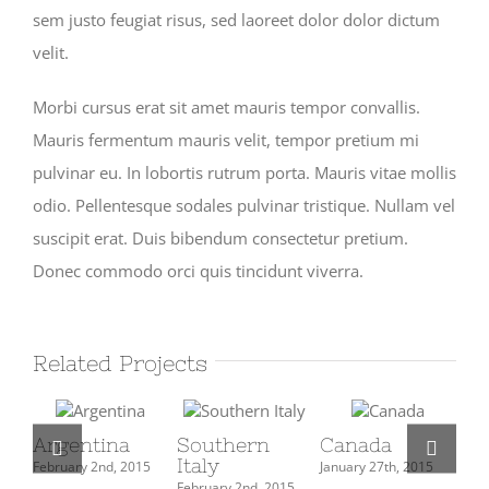
sem justo feugiat risus, sed laoreet dolor dolor dictum
velit.
Morbi cursus erat sit amet mauris tempor convallis.
Mauris fermentum mauris velit, tempor pretium mi
pulvinar eu. In lobortis rutrum porta. Mauris vitae mollis
odio. Pellentesque sodales pulvinar tristique. Nullam vel
suscipit erat. Duis bibendum consectetur pretium.
Donec commodo orci quis tincidunt viverra.
Related Projects
Argentina
Southern
Canada
So
Italy
February 2nd, 2015
January 27th, 2015
Jan
February 2nd, 2015